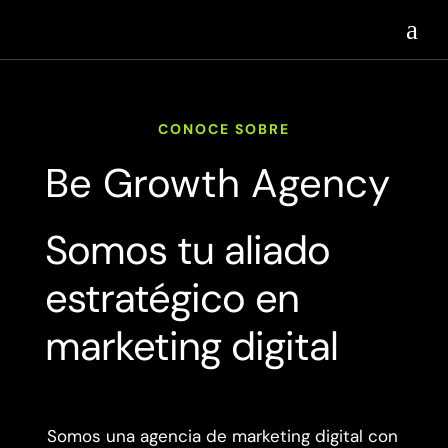
a
CONOCE SOBRE
B
e
G
r
o
w
t
h
A
g
e
n
c
y
Somos tu aliado
estratégico en
marketing digital
Somos una agencia de marketing digital con