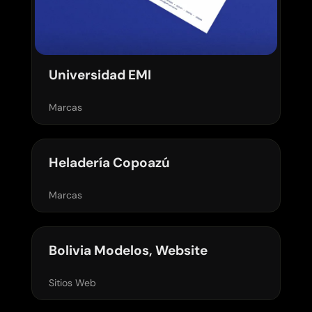
Universidad EMI
Ver proyecto
Marcas
Heladería Copoazú
Ver proyecto
Marcas
Bolivia Modelos, Website
Ver proyecto
Sitios Web